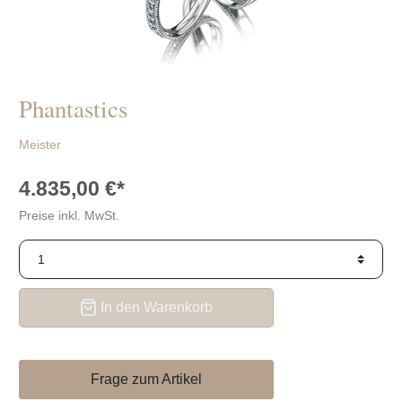
Schaffrath
die
BIGLI
richtige?
Thomas
Pesavento
Sabo
Verlobungsringe
auch für
Bastian
Männer?
Phantastics
Swarovski
Tipps
Concordia
Meister
zum
Verlobungsantrag
4.835,00 €*
Preise inkl. MwSt.
In den Warenkorb
Frage zum Artikel