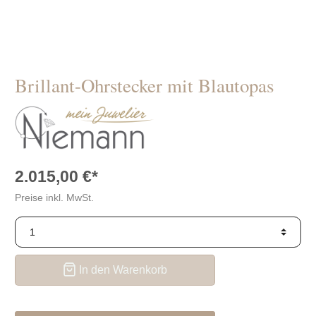
Schaffrath
die
BIGLI
richtige?
Thomas
Pesavento
Sabo
Verlobungsringe
auch für
Bastian
Männer?
Brillant-Ohrstecker mit Blautopas
Swarovski
Tipps
Concordia
zum
Verlobungsantrag
2.015,00 €*
Preise inkl. MwSt.
In den Warenkorb