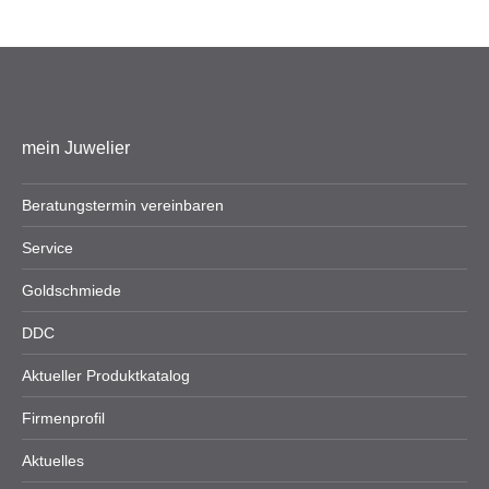
Vorname*
Nachname*
mein Juwelier
Beratungstermin vereinbaren
Neue E-Mail-Adresse*
Passwort*
Service
Goldschmiede
Das Passwort muss
DDC
mindestens 8 Zeichen lang
sein.
Aktueller Produktkatalog
Firmenprofil
Ihre Adresse
Aktuelles