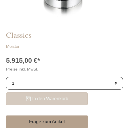
Schaffrath
die
BIGLI
richtige?
Thomas
Pesavento
Sabo
Verlobungsringe
auch für
Bastian
Männer?
Classics
Swarovski
Tipps
Concordia
Meister
zum
Verlobungsantrag
5.915,00 €*
Preise inkl. MwSt.
In den Warenkorb
Frage zum Artikel