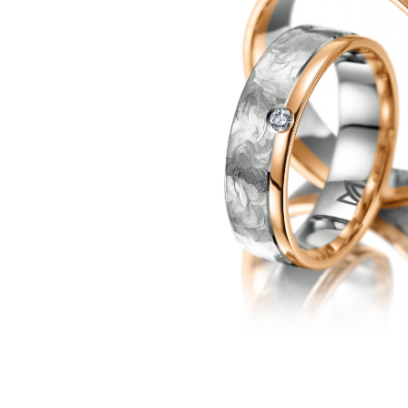
Pesavento
Swarovski
Concordia