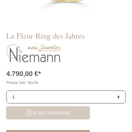
Schaffrath
die
BIGLI
richtige?
Thomas
Pesavento
Sabo
Verlobungsringe
auch für
Bastian
Männer?
La Fleur Ring des Jahres
Swarovski
Tipps
Concordia
zum
Verlobungsantrag
4.790,00 €*
Preise inkl. MwSt.
In den Warenkorb